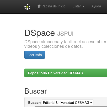
Página de inicio
Listar
Ayuda
Skip
navigation
DSpace
JSPUI
DSpace almacena y facilita el acceso abiert
vídeos y colecciones de datos.
Leer más
Repositorio Universidad CESMAG
Buscar
Buscar: