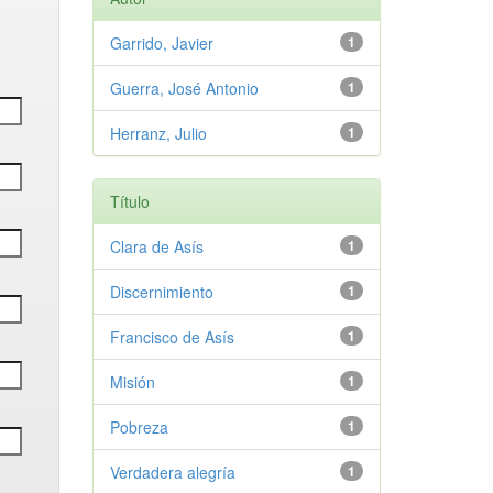
Garrido, Javier
1
Guerra, José Antonio
1
Herranz, Julio
1
Título
Clara de Asís
1
Discernimiento
1
Francisco de Asís
1
Misión
1
Pobreza
1
Verdadera alegría
1