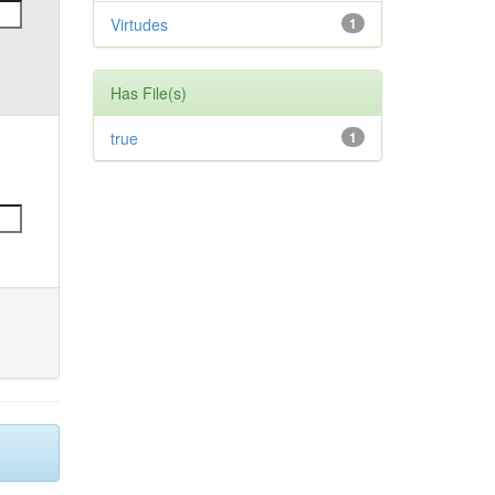
Virtudes
1
Has File(s)
true
1