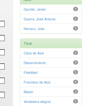
Garrido, Javier
1
Guerra, José Antonio
1
Herranz, Julio
1
Título
Clara de Asís
1
Discernimiento
1
Fidelidad
1
Francisco de Asís
1
Misión
1
Verdadera alegría
1