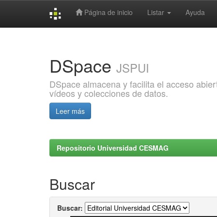
Página de inicio
Listar
Ayuda
Skip
navigation
DSpace
JSPUI
DSpace almacena y facilita el acceso abiert
vídeos y colecciones de datos.
Leer más
Repositorio Universidad CESMAG
Buscar
Buscar: