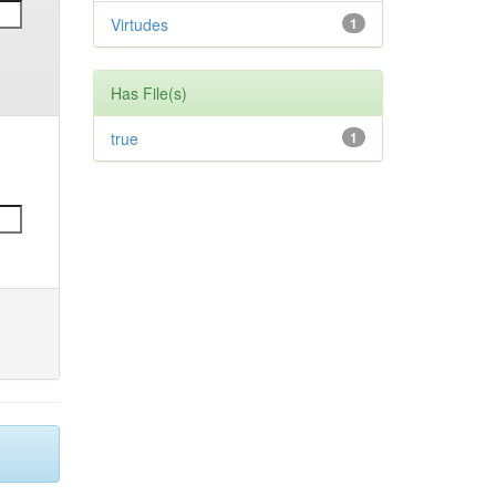
Virtudes
1
Has File(s)
true
1