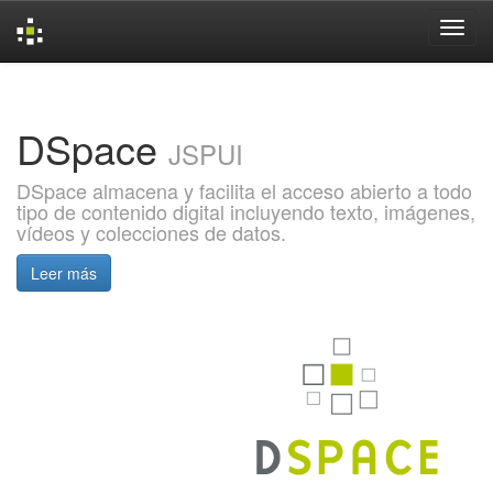
Skip
navigation
DSpace
JSPUI
DSpace almacena y facilita el acceso abierto a todo
tipo de contenido digital incluyendo texto, imágenes,
vídeos y colecciones de datos.
Leer más