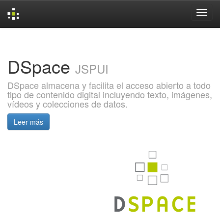
Skip
navigation
DSpace
JSPUI
DSpace almacena y facilita el acceso abierto a todo
tipo de contenido digital incluyendo texto, imágenes,
vídeos y colecciones de datos.
Leer más