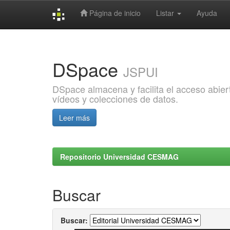
Página de inicio
Listar
Ayuda
Skip
navigation
DSpace
JSPUI
DSpace almacena y facilita el acceso abiert
vídeos y colecciones de datos.
Leer más
Repositorio Universidad CESMAG
Buscar
Buscar: