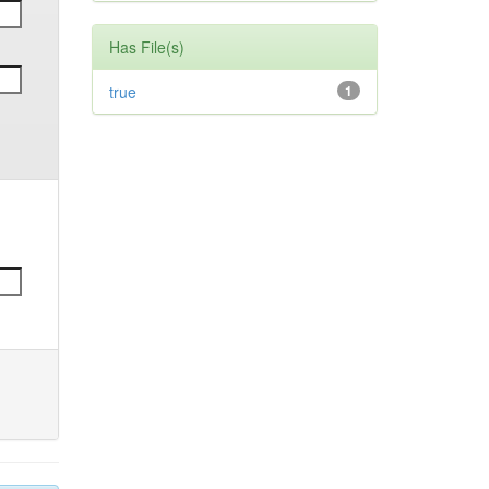
Has File(s)
true
1