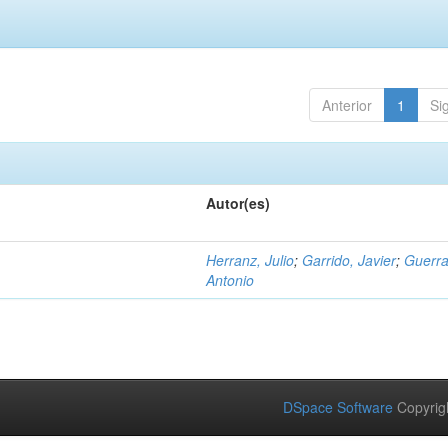
Anterior
1
Si
Autor(es)
Herranz, Julio
;
Garrido, Javier
;
Guerra
Antonio
DSpace Software
Copyrig