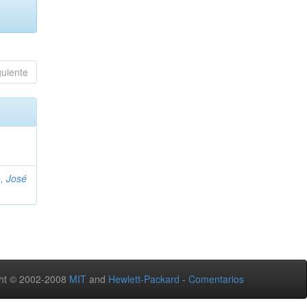
guiente
, José
ht © 2002-2008
MIT
and
Hewlett-Packard
-
Comentarios