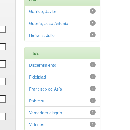
Garrido, Javier
1
Guerra, José Antonio
1
Herranz, Julio
1
Título
Discernimiento
1
Fidelidad
1
Francisco de Asís
1
Pobreza
1
Verdadera alegría
1
Virtudes
1