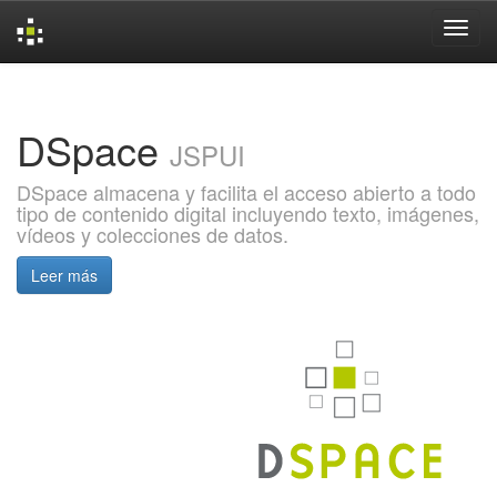
Skip
navigation
DSpace
JSPUI
DSpace almacena y facilita el acceso abierto a todo
tipo de contenido digital incluyendo texto, imágenes,
vídeos y colecciones de datos.
Leer más