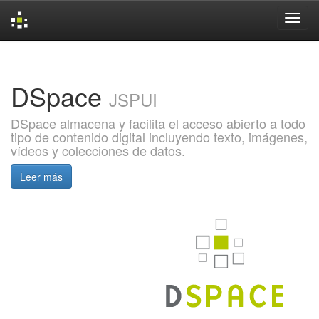
Skip
navigation
DSpace
JSPUI
DSpace almacena y facilita el acceso abierto a todo
tipo de contenido digital incluyendo texto, imágenes,
vídeos y colecciones de datos.
Leer más