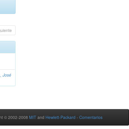
guiente
, José
ht © 2002-2008
MIT
and
Hewlett-Packard
-
Comentarios