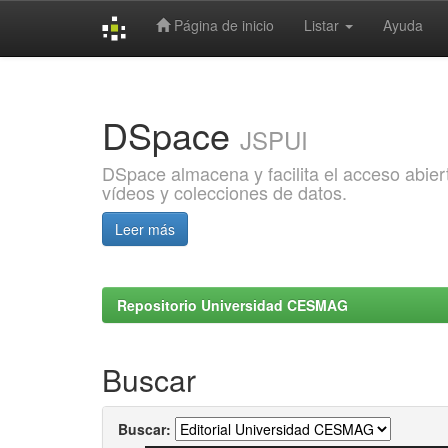
Página de inicio
Listar
Ayuda
Skip
navigation
DSpace
JSPUI
DSpace almacena y facilita el acceso abiert
vídeos y colecciones de datos.
Leer más
Repositorio Universidad CESMAG
Buscar
Buscar: