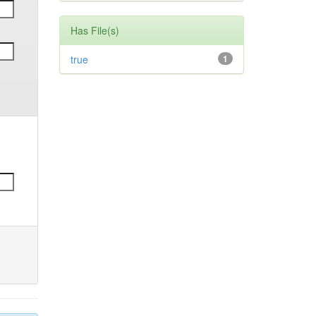
Has File(s)
true
1