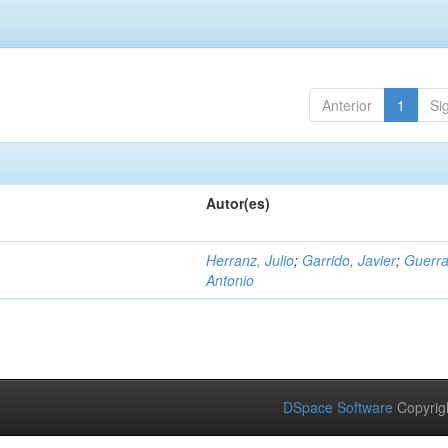
Anterior
1
Si
Autor(es)
Herranz, Julio
;
Garrido, Javier
;
Guerra
Antonio
DSpace Software
Copyrig