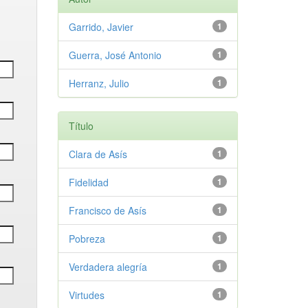
Garrido, Javier
1
Guerra, José Antonio
1
Herranz, Julio
1
Título
Clara de Asís
1
Fidelidad
1
Francisco de Asís
1
Pobreza
1
Verdadera alegría
1
Virtudes
1