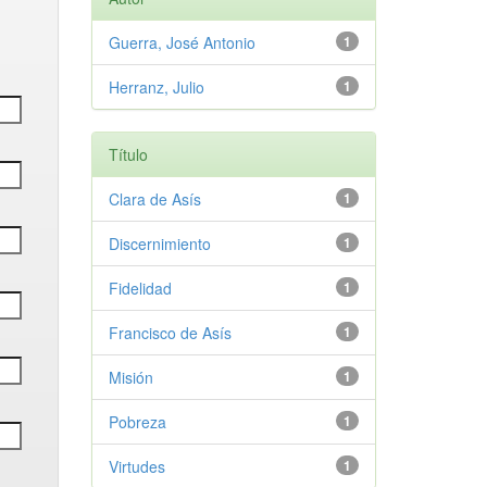
Guerra, José Antonio
1
Herranz, Julio
1
Título
Clara de Asís
1
Discernimiento
1
Fidelidad
1
Francisco de Asís
1
Misión
1
Pobreza
1
Virtudes
1