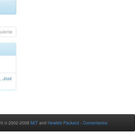
guiente
, José
ht © 2002-2008
MIT
and
Hewlett-Packard
-
Comentarios