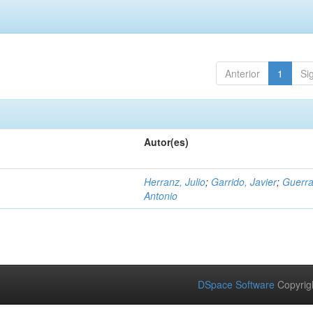
Anterior
1
Si
Autor(es)
Herranz, Julio
;
Garrido, Javier
;
Guerra
Antonio
DSpace Software
Copyrig