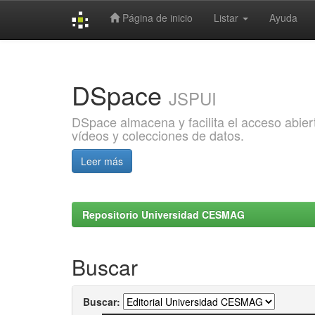
Página de inicio
Listar
Ayuda
Skip
navigation
DSpace
JSPUI
DSpace almacena y facilita el acceso abiert
vídeos y colecciones de datos.
Leer más
Repositorio Universidad CESMAG
Buscar
Buscar: