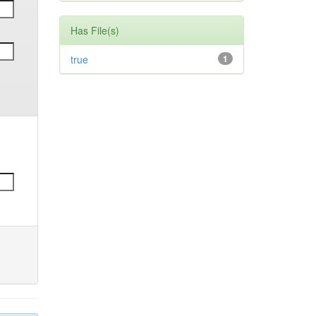
Has File(s)
true
1