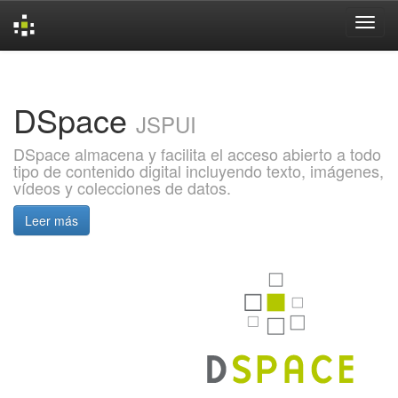
Skip
navigation
DSpace
JSPUI
DSpace almacena y facilita el acceso abierto a todo
tipo de contenido digital incluyendo texto, imágenes,
vídeos y colecciones de datos.
Leer más