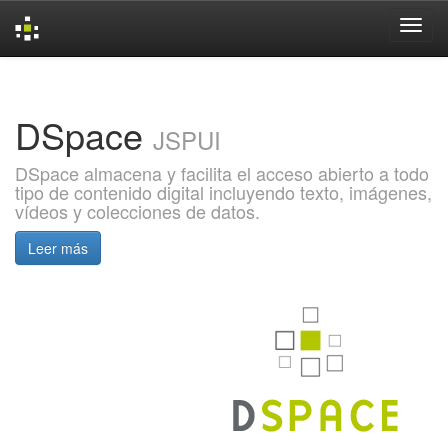
Skip
navigation
DSpace
JSPUI
DSpace almacena y facilita el acceso abierto a todo
tipo de contenido digital incluyendo texto, imágenes,
vídeos y colecciones de datos.
Leer más