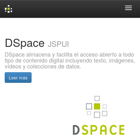
Skip
navigation
DSpace
JSPUI
DSpace almacena y facilita el acceso abierto a todo
tipo de contenido digital incluyendo texto, imágenes,
vídeos y colecciones de datos.
Leer más