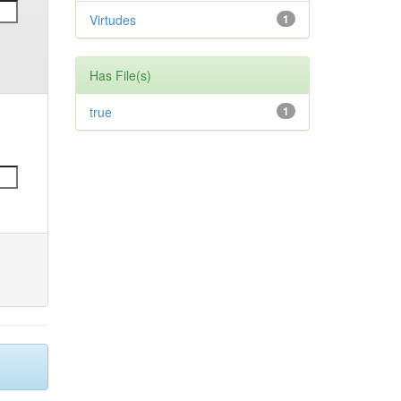
Virtudes
1
Has File(s)
true
1