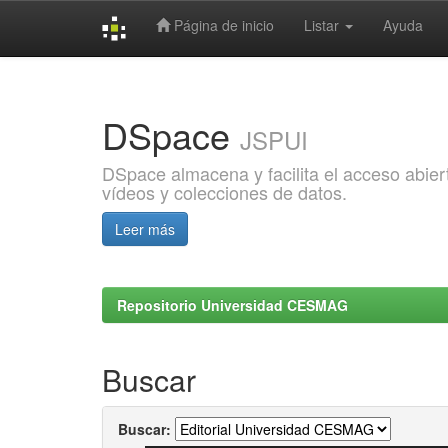
Página de inicio
Listar
Ayuda
Skip
navigation
DSpace
JSPUI
DSpace almacena y facilita el acceso abiert
vídeos y colecciones de datos.
Leer más
Repositorio Universidad CESMAG
Buscar
Buscar: