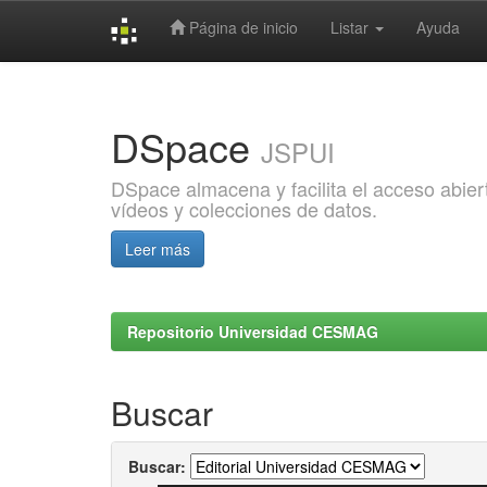
Página de inicio
Listar
Ayuda
Skip
navigation
DSpace
JSPUI
DSpace almacena y facilita el acceso abiert
vídeos y colecciones de datos.
Leer más
Repositorio Universidad CESMAG
Buscar
Buscar: