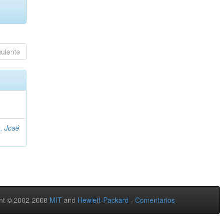
guiente
, José
ht © 2002-2008
MIT
and
Hewlett-Packard
-
Comentarios