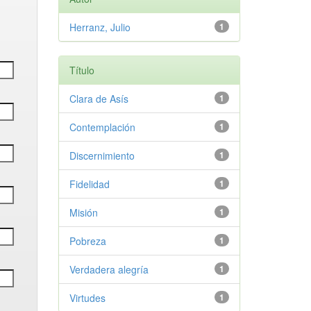
Herranz, Julio
1
Título
Clara de Asís
1
Contemplación
1
Discernimiento
1
Fidelidad
1
Misión
1
Pobreza
1
Verdadera alegría
1
Virtudes
1