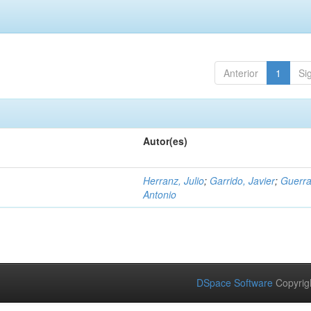
Anterior
1
Si
Autor(es)
Herranz, Julio
;
Garrido, Javier
;
Guerra
Antonio
DSpace Software
Copyrig