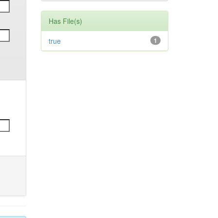
Has File(s)
true
1