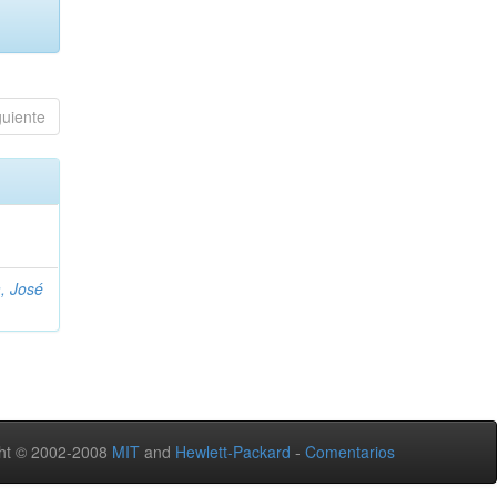
guiente
, José
ht © 2002-2008
MIT
and
Hewlett-Packard
-
Comentarios