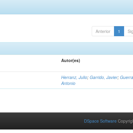
Anterior
1
Si
Autor(es)
Herranz, Julio
;
Garrido, Javier
;
Guerra
Antonio
DSpace Software
Copyrig