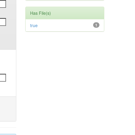
Has File(s)
true
1