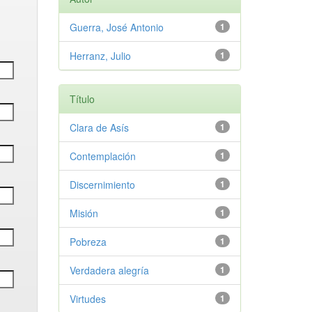
Guerra, José Antonio
1
Herranz, Julio
1
Título
Clara de Asís
1
Contemplación
1
Discernimiento
1
Misión
1
Pobreza
1
Verdadera alegría
1
Virtudes
1