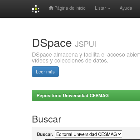
Página de inicio
Listar
Ayuda
Skip
navigation
DSpace
JSPUI
DSpace almacena y facilita el acceso abiert
vídeos y colecciones de datos.
Leer más
Repositorio Universidad CESMAG
Buscar
Buscar: