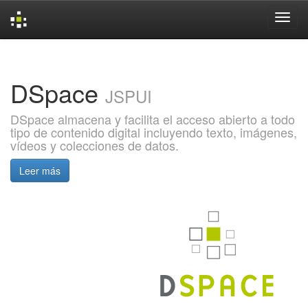
Skip
navigation
DSpace
JSPUI
DSpace almacena y facilita el acceso abierto a todo
tipo de contenido digital incluyendo texto, imágenes,
vídeos y colecciones de datos.
Leer más