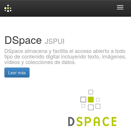
Skip
navigation
DSpace
JSPUI
DSpace almacena y facilita el acceso abierto a todo
tipo de contenido digital incluyendo texto, imágenes,
vídeos y colecciones de datos.
Leer más