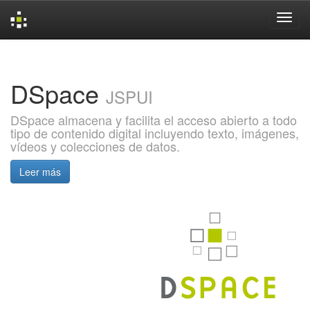
Skip
navigation
DSpace
JSPUI
DSpace almacena y facilita el acceso abierto a todo
tipo de contenido digital incluyendo texto, imágenes,
vídeos y colecciones de datos.
Leer más