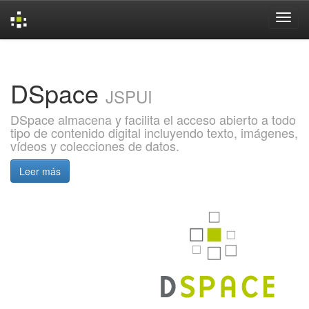
Skip
navigation
DSpace
JSPUI
DSpace almacena y facilita el acceso abierto a todo
tipo de contenido digital incluyendo texto, imágenes,
vídeos y colecciones de datos.
Leer más