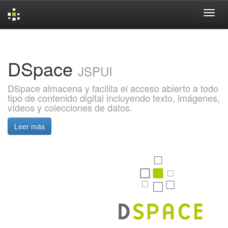
Skip
navigation
DSpace
JSPUI
DSpace almacena y facilita el acceso abierto a todo
tipo de contenido digital incluyendo texto, imágenes,
vídeos y colecciones de datos.
Leer más