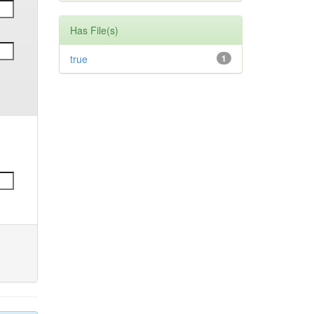
Has File(s)
true
1