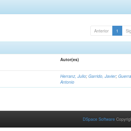
Anterior
1
Si
Autor(es)
Herranz, Julio
;
Garrido, Javier
;
Guerra
Antonio
DSpace Software
Copyrig