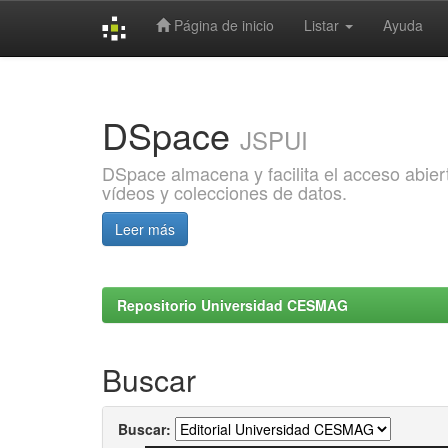
Página de inicio
Listar
Ayuda
Skip
navigation
DSpace
JSPUI
DSpace almacena y facilita el acceso abiert
vídeos y colecciones de datos.
Leer más
Repositorio Universidad CESMAG
Buscar
Buscar: