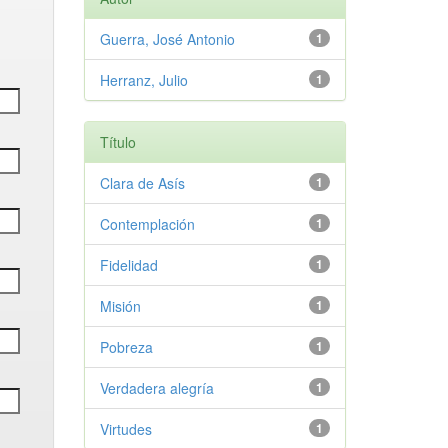
Guerra, José Antonio
1
Herranz, Julio
1
Título
Clara de Asís
1
Contemplación
1
Fidelidad
1
Misión
1
Pobreza
1
Verdadera alegría
1
Virtudes
1