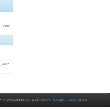
guiente
, José
ht © 2002-2008
MIT
and
Hewlett-Packard
-
Comentarios