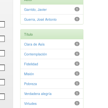
Garrido, Javier
1
Guerra, José Antonio
1
Título
Clara de Asís
1
Contemplación
1
Fidelidad
1
Misión
1
Pobreza
1
Verdadera alegría
1
Virtudes
1