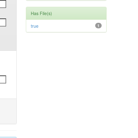
Has File(s)
true
1