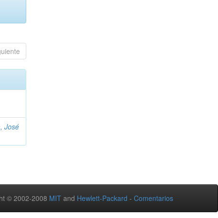
guiente
, José
ht © 2002-2008
MIT
and
Hewlett-Packard
-
Comentarios