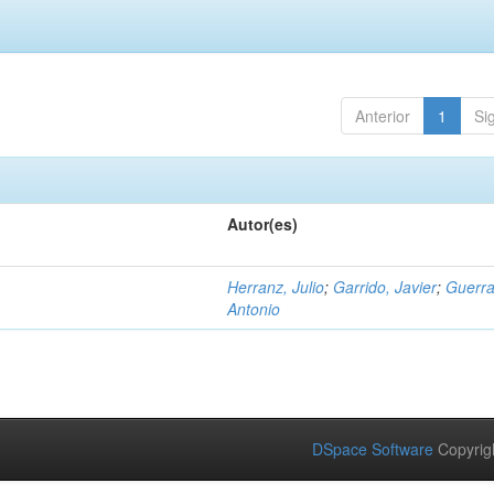
Anterior
1
Si
Autor(es)
Herranz, Julio
;
Garrido, Javier
;
Guerra
Antonio
DSpace Software
Copyrig