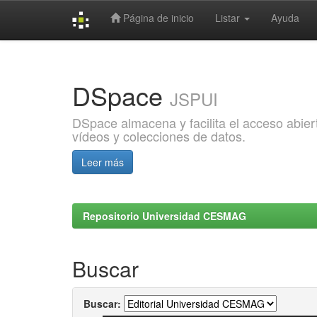
Página de inicio
Listar
Ayuda
Skip
navigation
DSpace
JSPUI
DSpace almacena y facilita el acceso abiert
vídeos y colecciones de datos.
Leer más
Repositorio Universidad CESMAG
Buscar
Buscar: