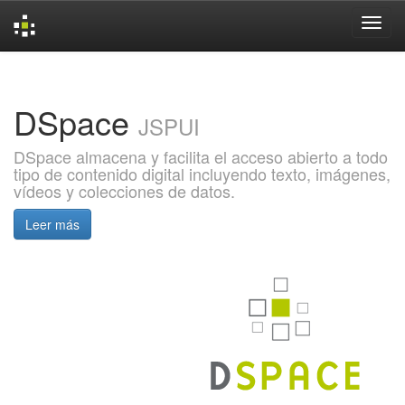
Skip
navigation
DSpace
JSPUI
DSpace almacena y facilita el acceso abierto a todo
tipo de contenido digital incluyendo texto, imágenes,
vídeos y colecciones de datos.
Leer más