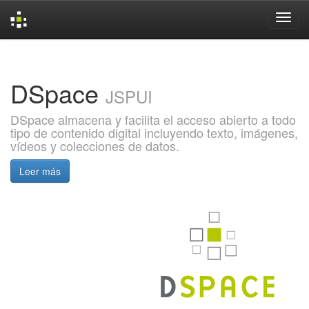
Skip
navigation
DSpace
JSPUI
DSpace almacena y facilita el acceso abierto a todo
tipo de contenido digital incluyendo texto, imágenes,
vídeos y colecciones de datos.
Leer más