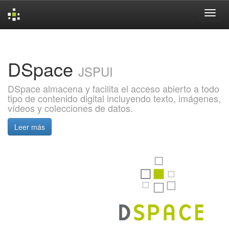
Skip
navigation
DSpace
JSPUI
DSpace almacena y facilita el acceso abierto a todo
tipo de contenido digital incluyendo texto, imágenes,
vídeos y colecciones de datos.
Leer más