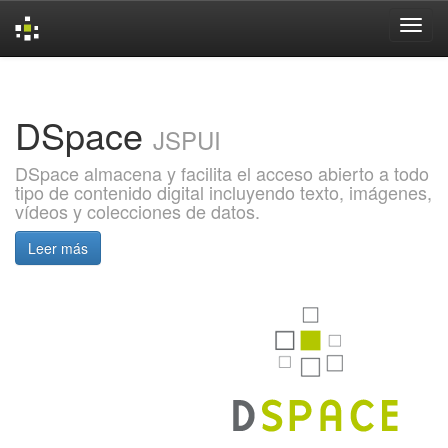
Skip
navigation
DSpace
JSPUI
DSpace almacena y facilita el acceso abierto a todo
tipo de contenido digital incluyendo texto, imágenes,
vídeos y colecciones de datos.
Leer más