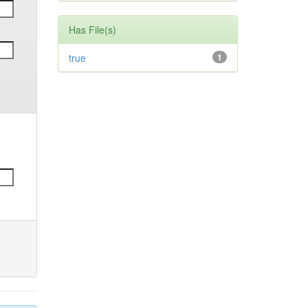
Has File(s)
true
1