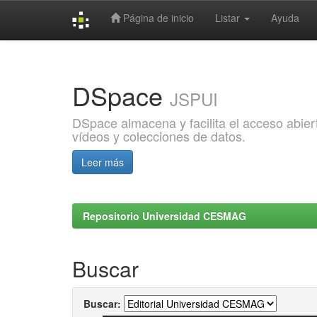
Página de inicio
Listar
Ayuda
Skip
navigation
DSpace
JSPUI
DSpace almacena y facilita el acceso abiert
vídeos y colecciones de datos.
Leer más
Repositorio Universidad CESMAG
Buscar
Buscar: