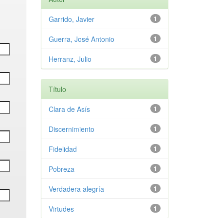
Garrido, Javier
1
Guerra, José Antonio
1
Herranz, Julio
1
Título
Clara de Asís
1
Discernimiento
1
Fidelidad
1
Pobreza
1
Verdadera alegría
1
Virtudes
1