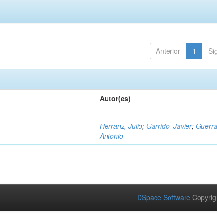
Anterior
1
Si
Autor(es)
Herranz, Julio
;
Garrido, Javier
;
Guerra
Antonio
DSpace Software
Copyrig