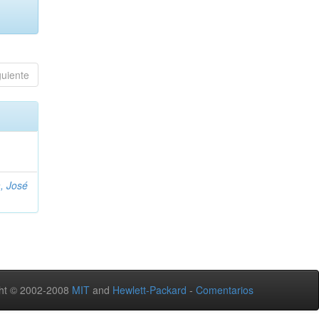
guiente
, José
ht © 2002-2008
MIT
and
Hewlett-Packard
-
Comentarios