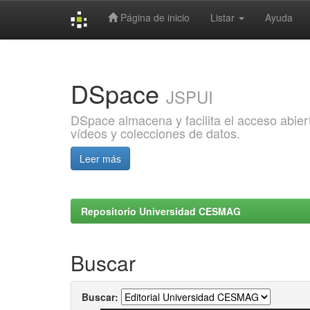
Página de inicio
Listar
Ayuda
Skip
navigation
DSpace
JSPUI
DSpace almacena y facilita el acceso abiert
vídeos y colecciones de datos.
Leer más
Repositorio Universidad CESMAG
Buscar
Buscar: