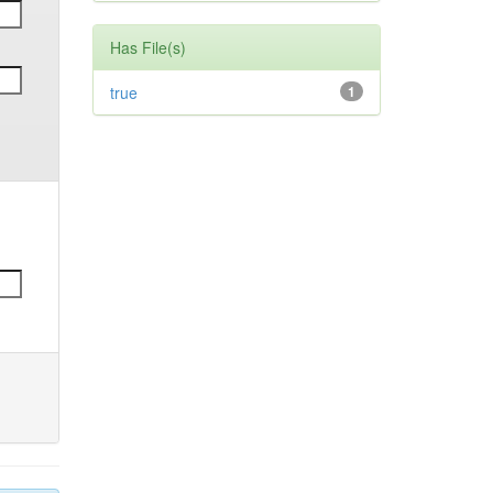
Has File(s)
true
1