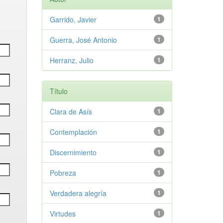
Garrido, Javier
1
Guerra, José Antonio
1
Herranz, Julio
1
Título
Clara de Asís
1
Contemplación
1
Discernimiento
1
Pobreza
1
Verdadera alegría
1
Virtudes
1