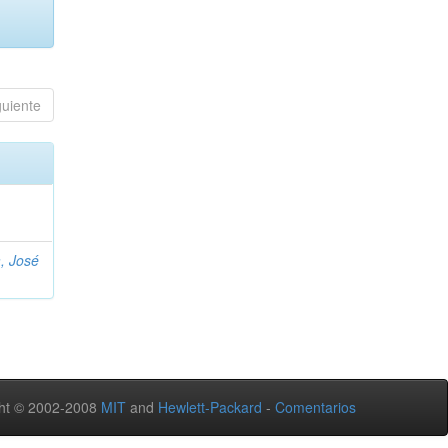
guiente
, José
ht © 2002-2008
MIT
and
Hewlett-Packard
-
Comentarios