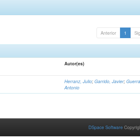
Anterior
1
Si
Autor(es)
Herranz, Julio
;
Garrido, Javier
;
Guerra
Antonio
DSpace Software
Copyrig