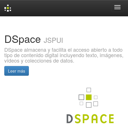
Skip
navigation
DSpace
JSPUI
DSpace almacena y facilita el acceso abierto a todo
tipo de contenido digital incluyendo texto, imágenes,
vídeos y colecciones de datos.
Leer más