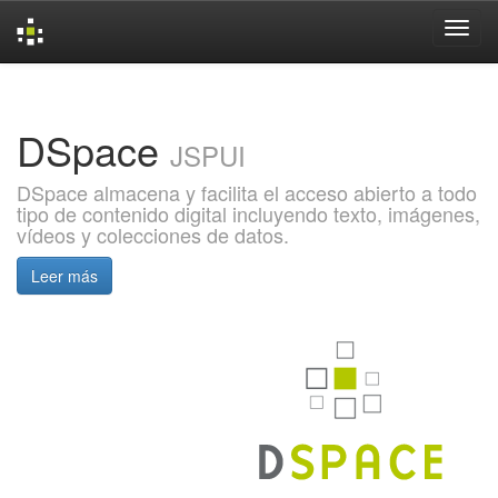
Skip
navigation
DSpace
JSPUI
DSpace almacena y facilita el acceso abierto a todo
tipo de contenido digital incluyendo texto, imágenes,
vídeos y colecciones de datos.
Leer más