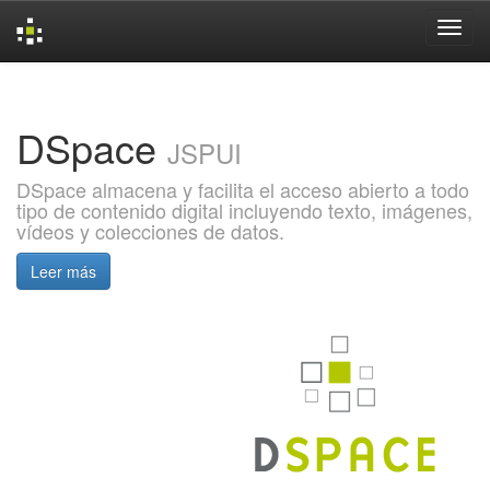
Skip
navigation
DSpace
JSPUI
DSpace almacena y facilita el acceso abierto a todo
tipo de contenido digital incluyendo texto, imágenes,
vídeos y colecciones de datos.
Leer más