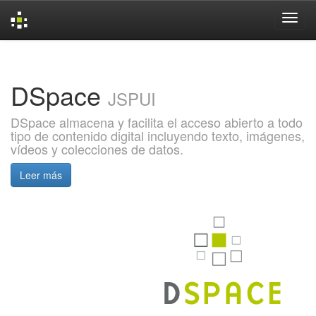
Skip
navigation
DSpace
JSPUI
DSpace almacena y facilita el acceso abierto a todo
tipo de contenido digital incluyendo texto, imágenes,
vídeos y colecciones de datos.
Leer más