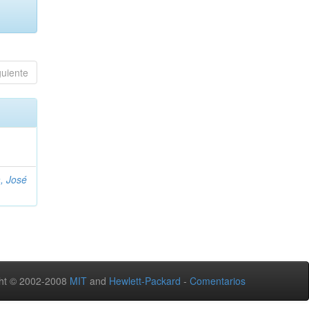
guiente
, José
ht © 2002-2008
MIT
and
Hewlett-Packard
-
Comentarios