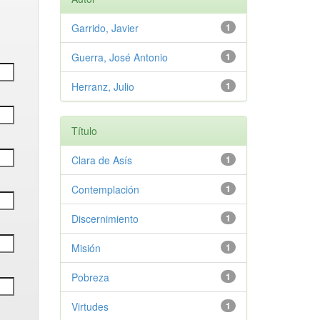
Garrido, Javier
1
Guerra, José Antonio
1
Herranz, Julio
1
Título
Clara de Asís
1
Contemplación
1
Discernimiento
1
Misión
1
Pobreza
1
Virtudes
1