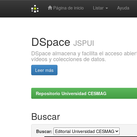
Página de inicio
Listar
Ayuda
Skip
navigation
DSpace
JSPUI
DSpace almacena y facilita el acceso abiert
vídeos y colecciones de datos.
Leer más
Repositorio Universidad CESMAG
Buscar
Buscar: