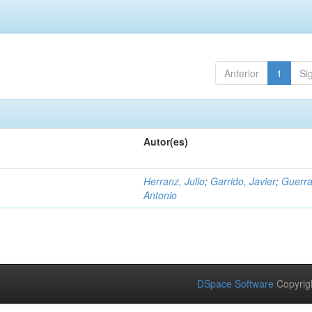
Anterior
1
Si
Autor(es)
Herranz, Julio
;
Garrido, Javier
;
Guerra
Antonio
DSpace Software
Copyrig