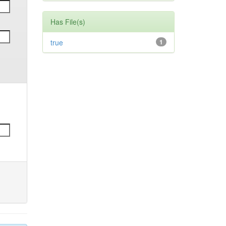
Has File(s)
true
1