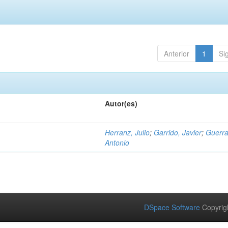
Anterior
1
Si
Autor(es)
Herranz, Julio
;
Garrido, Javier
;
Guerra
Antonio
DSpace Software
Copyrig