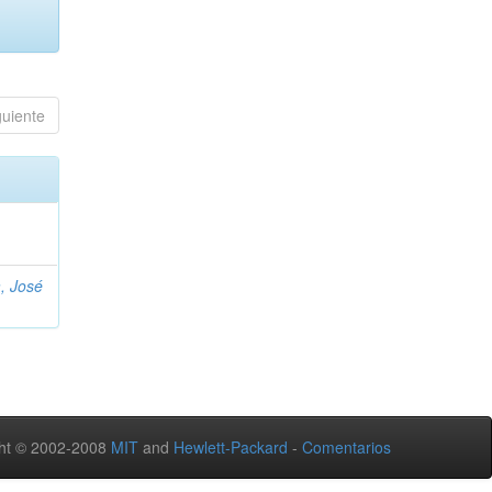
guiente
, José
ht © 2002-2008
MIT
and
Hewlett-Packard
-
Comentarios