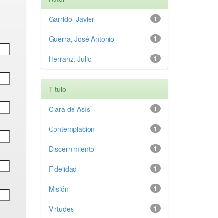
Garrido, Javier
1
Guerra, José Antonio
1
Herranz, Julio
1
Título
Clara de Asís
1
Contemplación
1
Discernimiento
1
Fidelidad
1
Misión
1
Virtudes
1