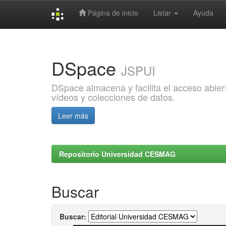
Página de inicio
Listar
Ayuda
Skip
navigation
DSpace
JSPUI
DSpace almacena y facilita el acceso abiert
vídeos y colecciones de datos.
Leer más
Repositorio Universidad CESMAG
Buscar
Buscar: