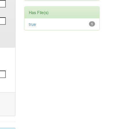
Has File(s)
true
1