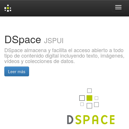
Skip
navigation
DSpace
JSPUI
DSpace almacena y facilita el acceso abierto a todo
tipo de contenido digital incluyendo texto, imágenes,
vídeos y colecciones de datos.
Leer más