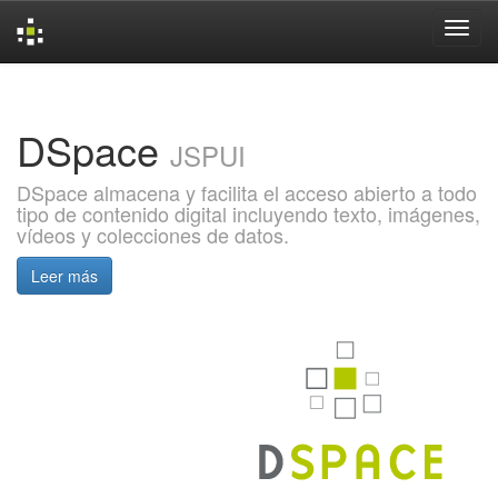
Skip
navigation
DSpace
JSPUI
DSpace almacena y facilita el acceso abierto a todo
tipo de contenido digital incluyendo texto, imágenes,
vídeos y colecciones de datos.
Leer más