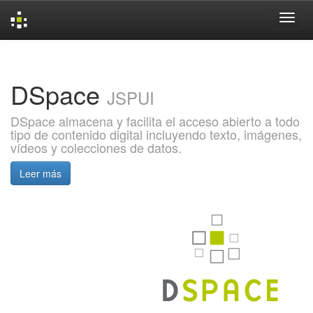
Skip
navigation
DSpace
JSPUI
DSpace almacena y facilita el acceso abierto a todo
tipo de contenido digital incluyendo texto, imágenes,
vídeos y colecciones de datos.
Leer más