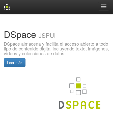
Skip
navigation
DSpace
JSPUI
DSpace almacena y facilita el acceso abierto a todo
tipo de contenido digital incluyendo texto, imágenes,
vídeos y colecciones de datos.
Leer más