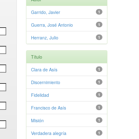
Garrido, Javier
1
Guerra, José Antonio
1
Herranz, Julio
1
Título
Clara de Asís
1
Discernimiento
1
Fidelidad
1
Francisco de Asís
1
Misión
1
Verdadera alegría
1