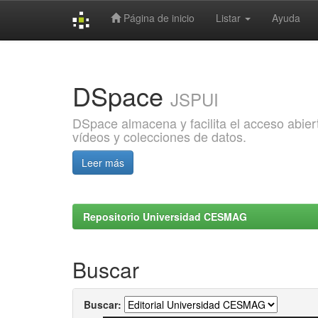
Página de inicio
Listar
Ayuda
Skip
navigation
DSpace
JSPUI
DSpace almacena y facilita el acceso abiert
vídeos y colecciones de datos.
Leer más
Repositorio Universidad CESMAG
Buscar
Buscar: