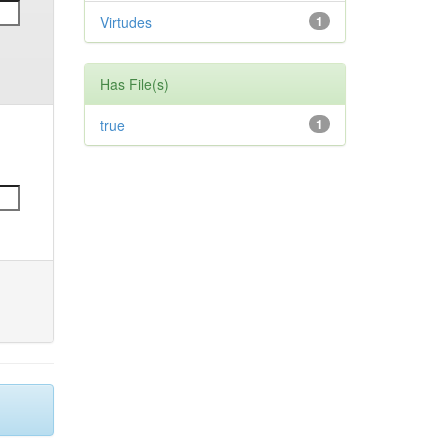
Virtudes
1
Has File(s)
true
1