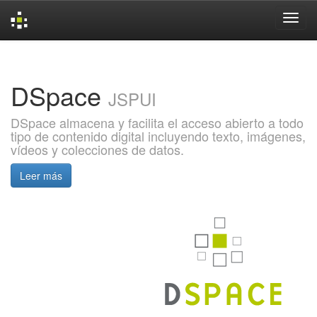
Skip
navigation
DSpace
JSPUI
DSpace almacena y facilita el acceso abierto a todo
tipo de contenido digital incluyendo texto, imágenes,
vídeos y colecciones de datos.
Leer más