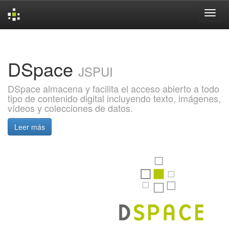
Skip
navigation
DSpace
JSPUI
DSpace almacena y facilita el acceso abierto a todo
tipo de contenido digital incluyendo texto, imágenes,
vídeos y colecciones de datos.
Leer más