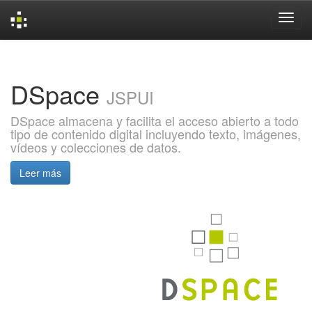
Skip
navigation
DSpace
JSPUI
DSpace almacena y facilita el acceso abierto a todo
tipo de contenido digital incluyendo texto, imágenes,
vídeos y colecciones de datos.
Leer más