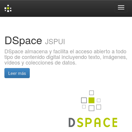
Skip
navigation
DSpace
JSPUI
DSpace almacena y facilita el acceso abierto a todo
tipo de contenido digital incluyendo texto, imágenes,
vídeos y colecciones de datos.
Leer más