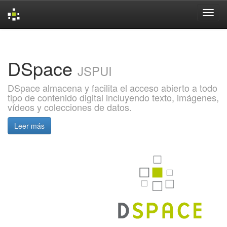
Skip
navigation
DSpace
JSPUI
DSpace almacena y facilita el acceso abierto a todo
tipo de contenido digital incluyendo texto, imágenes,
vídeos y colecciones de datos.
Leer más