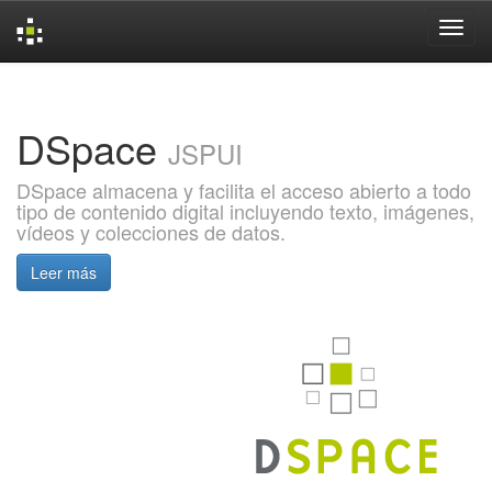
Skip
navigation
DSpace
JSPUI
DSpace almacena y facilita el acceso abierto a todo
tipo de contenido digital incluyendo texto, imágenes,
vídeos y colecciones de datos.
Leer más