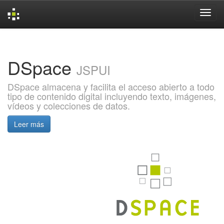
Skip
navigation
DSpace
JSPUI
DSpace almacena y facilita el acceso abierto a todo
tipo de contenido digital incluyendo texto, imágenes,
vídeos y colecciones de datos.
Leer más