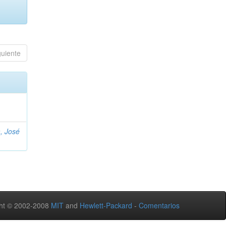
guiente
, José
ht © 2002-2008
MIT
and
Hewlett-Packard
-
Comentarios