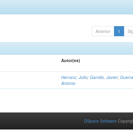
Anterior
1
Si
Autor(es)
Herranz, Julio
;
Garrido, Javier
;
Guerra
Antonio
DSpace Software
Copyrig