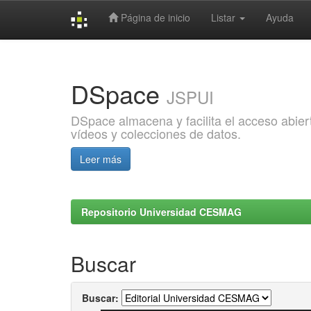
Página de inicio
Listar
Ayuda
Skip
navigation
DSpace
JSPUI
DSpace almacena y facilita el acceso abiert
vídeos y colecciones de datos.
Leer más
Repositorio Universidad CESMAG
Buscar
Buscar: