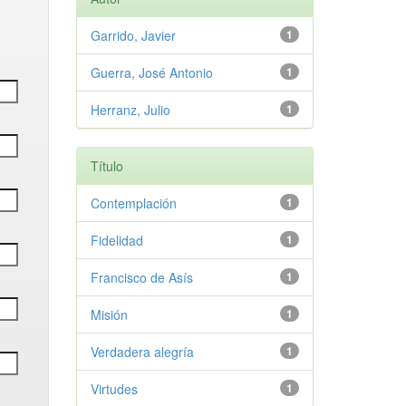
Garrido, Javier
1
Guerra, José Antonio
1
Herranz, Julio
1
Título
Contemplación
1
Fidelidad
1
Francisco de Asís
1
Misión
1
Verdadera alegría
1
Virtudes
1