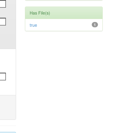
Has File(s)
true
1