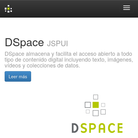
Skip
navigation
DSpace
JSPUI
DSpace almacena y facilita el acceso abierto a todo
tipo de contenido digital incluyendo texto, imágenes,
vídeos y colecciones de datos.
Leer más