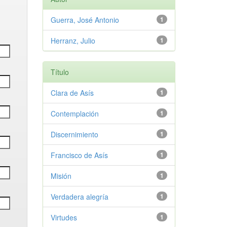
Guerra, José Antonio
1
Herranz, Julio
1
Título
Clara de Asís
1
Contemplación
1
Discernimiento
1
Francisco de Asís
1
Misión
1
Verdadera alegría
1
Virtudes
1