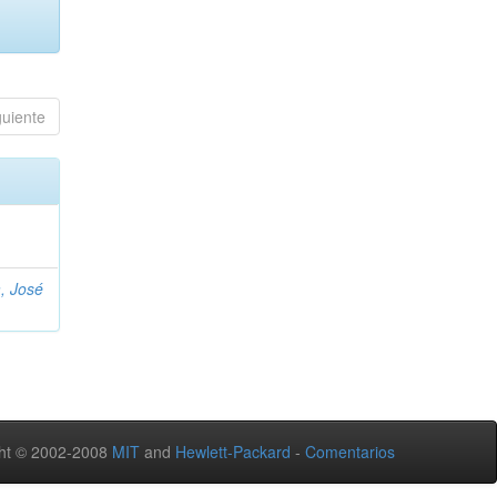
guiente
, José
ht © 2002-2008
MIT
and
Hewlett-Packard
-
Comentarios