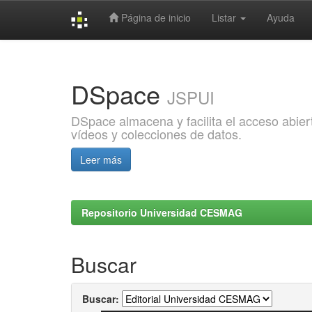
Página de inicio
Listar
Ayuda
Skip
navigation
DSpace
JSPUI
DSpace almacena y facilita el acceso abiert
vídeos y colecciones de datos.
Leer más
Repositorio Universidad CESMAG
Buscar
Buscar: