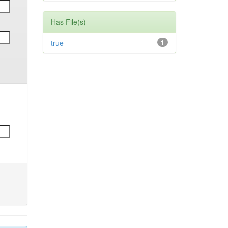
Has File(s)
true
1