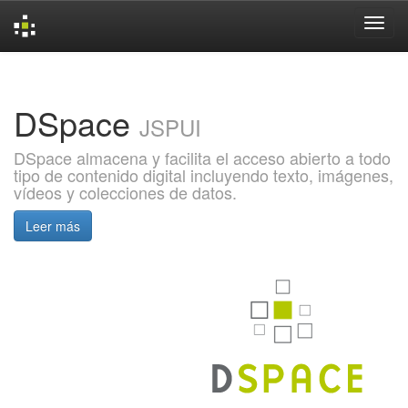
Skip
navigation
DSpace
JSPUI
DSpace almacena y facilita el acceso abierto a todo
tipo de contenido digital incluyendo texto, imágenes,
vídeos y colecciones de datos.
Leer más